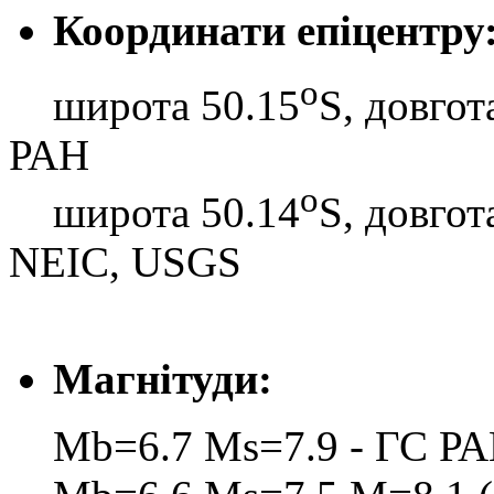
Координати епіцентру
o
широта 50.15
S, довгот
РАН
o
широта 50.14
S, довгот
NEIC, USGS
Магнітуди:
Mb=6.7 Ms=7.9 - ГС Р