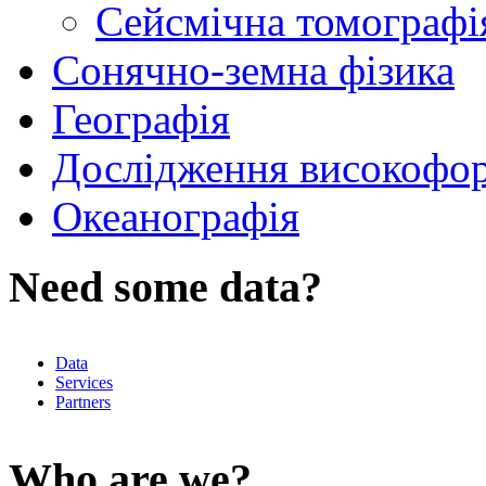
Сейсмічна томографі
Сонячно-земна фізика
Географія
Дослідження високофор
Океанографія
Need some data?
Data
Services
Partners
Who are we?