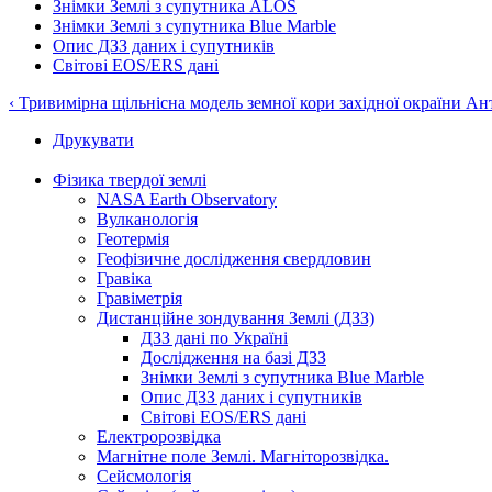
Знімки Землі з супутника ALOS
Знімки Землі з супутника Blue Marble
Опис ДЗЗ даних і супутників
Світові EOS/ERS дані
‹ Тривимірна щільнісна модель земної кори західної окраїни А
Друкувати
Фізика твердої землі
NASA Earth Observatory
Вулканологія
Геотермія
Геофізичне дослідження свердловин
Гравіка
Гравіметрія
Дистанційне зондування Землі (ДЗЗ)
ДЗЗ дані по Україні
Дослідження на базі ДЗЗ
Знімки Землі з супутника Blue Marble
Опис ДЗЗ даних і супутників
Світові EOS/ERS дані
Електророзвідка
Магнітне поле Землі. Магніторозвідка.
Сейсмологія