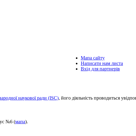
Мапа сайту
Написати нам листа
Вхід для партнерів
ародної наукової ради (ISC)
, його діяльність проводиться увідп
пус №6 (
мапа
).