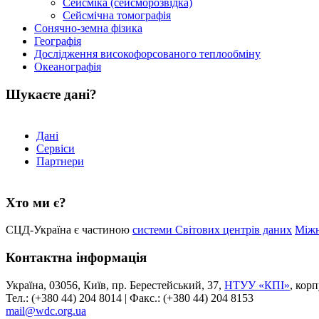
Сейсміка (сейсморозвідка)
Сейсмічна томографія
Сонячно-земна фізика
Географія
Дослідження високофорсованого теплообміну
Океанографія
Шукаєте дані?
Дані
Сервіси
Партнери
Хто ми є?
СЦД-Україна є частиною
системи Світових центрів даних
Міжн
Контактна інформація
Україна, 03056, Київ, пр. Берестейський, 37,
НТУУ «КПІ»
, кор
Тел.: (+380 44) 204 8014 | Факс.: (+380 44) 204 8153
mail@wdc.org.ua