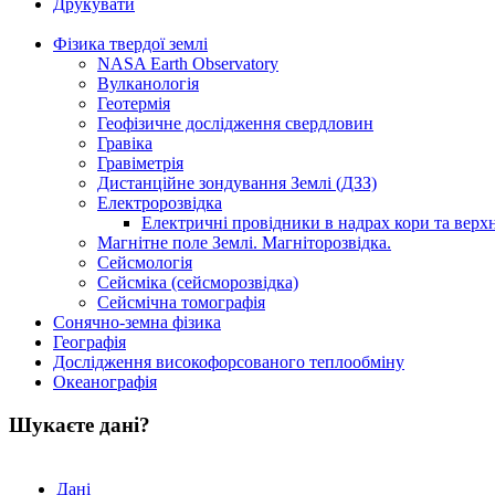
Друкувати
Фізика твердої землі
NASA Earth Observatory
Вулканологія
Геотермія
Геофізичне дослідження свердловин
Гравіка
Гравіметрія
Дистанційне зондування Землі (ДЗЗ)
Електророзвідка
Електричні провідники в надрах кори та верхн
Магнітне поле Землі. Магніторозвідка.
Сейсмологія
Сейсміка (сейсморозвідка)
Сейсмічна томографія
Сонячно-земна фізика
Географія
Дослідження високофорсованого теплообміну
Океанографія
Шукаєте дані?
Дані