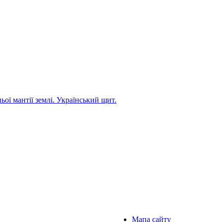
ьої мантії землі. Український щит.
Мапа сайту