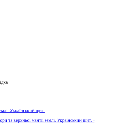
ідка
емлі. Український щит.
ри та верхньої мантії землі. Український щит. ›