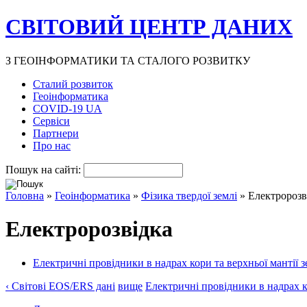
СВІТОВИЙ ЦЕНТР ДАНИХ
З ГЕОІНФОРМАТИКИ ТА СТАЛОГО РОЗВИТКУ
Сталий розвиток
Геоінформатика
COVID-19 UA
Сервіси
Партнери
Про нас
Пошук на сайті:
Головна
»
Геоінформатика
»
Фізика твердої землі
» Електророзв
Електророзвідка
Електричні провідники в надрах кори та верхньої мантії з
‹ Світові EOS/ERS дані
вище
Електричні провідники в надрах ко