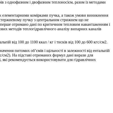
ів з однофазним і двофазним теплоносієм, разом із методами
між елементарними комірками пучка, а також умови виникнення
мистержневому пучку з центральним стрижнем що не
 Вперше отримано дані по критичним тепловим навантаженням і
ових методів теплогідравлічного аналізу випарних каналів
пій від 100 до 1100 ккал / кг і тисків від 100 до 600 кгс/см2.
ачення питомих об’ємів і щільності в залежності від ентальпій
с/см2). На підставі отриманих формул дані вирази для
і, які рекомендується використовувати для гідравлічних