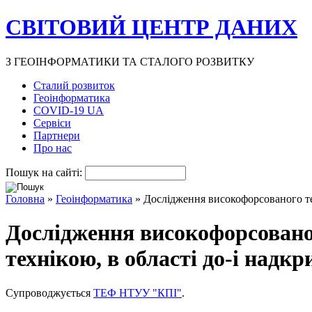
СВІТОВИЙ ЦЕНТР ДАНИХ
З ГЕОІНФОРМАТИКИ ТА СТАЛОГО РОЗВИТКУ
Сталий розвиток
Геоінформатика
COVID-19 UA
Сервіси
Партнери
Про нас
Пошук на сайті:
Головна
»
Геоінформатика
» Дослідження високофорсованого теп
Дослідження високофорсованог
технікою, в області до-і надк
Супроводжується
ТЕФ НТУУ "КПІ"
.