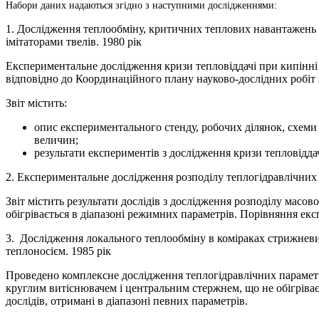
Набори даних надаються згідно з наступними дослідженнями:
1. Дослідження теплообміну, критичних теплових навантажень і
імітаторами твелів. 1980 рік
Експериментальне дослідження кризи тепловіддачі при кипінні
відповідно до Координаційного плану науково-дослідних робіт 
Звіт містить:
опис експериментального стенду, робочих ділянок, схеми
величин;
результати експериментів з дослідження кризи тепловідда
2. Експериментальне дослідження розподілу теплогідравлічних 
Звіт містить результати дослідів з дослідження розподілу масо
обігрівається в діапазоні режимних параметрів. Порівняння екс
3. Дослідження локального теплообміну в коміраках стрижневи
теплоносієм. 1985 рік
Проведено комплексне дослідження теплогідравлічних параметрів 
круглим витіснювачем і центральним стержнем, що не обігріваєт
дослідів, отримані в діапазоні певних параметрів.