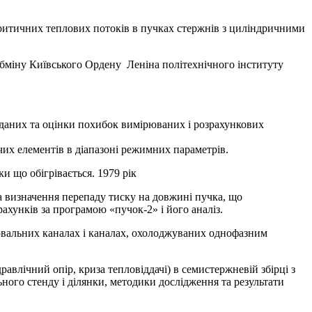
критичних теплових потоків в пучках стержнів з циліндричними
обміну Київського Ордену Леніна політехнічного інституту
 даних та оцінки похибок вимірюваних і розрахункових
чих елементів в діапазоні режимних параметрів.
и що обігрівається. 1979 рік
та визначення перепаду тиску на довжині пучка, що
ахунків за програмою «пучок-2» і його аналіз.
рювальних каналах і каналах, охолоджуваних однофазним
равлічний опір, криза тепловіддачі) в семистержневій збірці з
ного стенду і ділянки, методики дослідження та результати