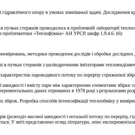
 гідравлічного опору в умовах зовнішньої задачі. Дослідження 
 в пучках стержнів проводилось в проблемній лабораторії тепло
з проблематики «Теплофізика» АН УРСР, шифр 1.9.4.6. (6):
 вимірювань, методики проведення дослідів і обробки дослідних
чі в пучках стержнів з циліндричними імітаторами тепловиділяю
характеристик пароводяного потоку по перерізу стрижневої збірк
вої швидкості і вмісту пари між характерними елементами збірки 
периментальних даних отриманих в 1978 році з результатами розр
х збірок. Розробка способів інтенсифікації теплообміну у вимі
(розподіл масової швидкості і ентальпії потоку по перерізу, гід
ься. У звіті представлено огляд літератури, опис експерименталь