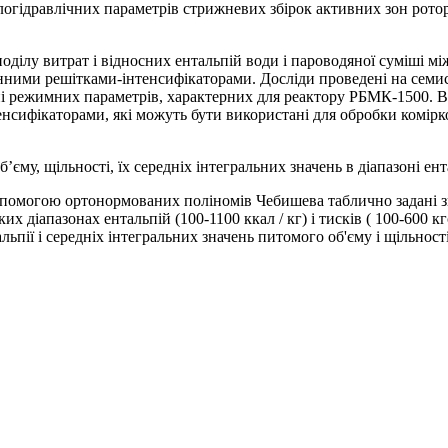
огідравлічних параметрів стрижневих збірок активних зон ротор
оділу витрат і відносних ентальпій води і пароводяної суміші 
ціонними решітками-інтенсифікаторами. Досліди проведені на се
зоні режимних параметрів, характерних для реактору РБМК-1500.
енсифікаторами, які можуть бути використані для обробки комірк
, щільності, їх середніх інтегральних значень в діапазоні енталь
допомогою ортонормованих поліномів Чебишева таблично задані зн
діапазонах ентальпій (100-1100 ккал / кг) і тисків ( 100-600 кг
ьпії і середніх інтегральних значень питомого об'єму і щільност