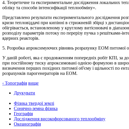
4. Теоретичне та експериментальне дослідження локальних тепл
обліку та способи інтенсифікації теплообміну».
Представлено результати експериментального дослідження розп
кризи тепловіддачі при кипінні в стрижневій збірці з дистан
обігрівається, встановленому у круглому витіснювачі в діапа
розподілу параметрів потоку по перерізу пучка з решітками-інт
ядерних реакторів.
5. Розробка апроксимуючих рівнянь розрахунку ЕОМ питомої об’єму
У даній роботі, яка є продовженням попередніх робіт КПІ, за 
при постійному тиску апроксимовані однією формулою в широких 
визначення перших похідних питомої об'єму і щільності по ентал
розрахунків парогенераторів на ЕОМ.
‹ Топографія
вище
Друкувати
Фізика твердої землі
Сонячно-земна фізика
Географія
Дослідження високофорсованого теплообміну
Океанографія