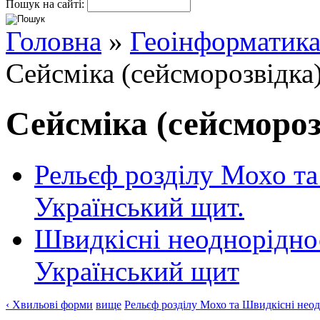
Пошук на сайті:
Головна
»
Геоінформатик
Сейсміка (сейсморозвідка
Сейсміка (сейсмороз
Рельєф розділу Мохо та
Український щит.
Швидкісні неодноріднос
Український щит
‹ Хвильові форми
вище
Рельєф розділу Мохо та Швидкісні неод