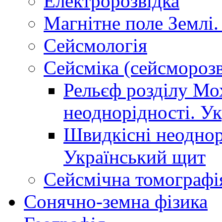
Електророзвідка
Магнітне поле Землі.
Сейсмологія
Сейсміка (сейсморозв
Рельєф розділу Мо
неоднорідності. У
Швидкісні неоднорі
Український щит
Сейсмічна томографі
Сонячно-земна фізика