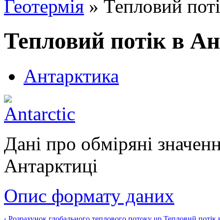
Геотермія
» Тепловий поті
Тепловий потік в А
Антарктика
Дані про обміряні значенн
Антарктиці
Опис формату даних
‹ Розрахунок глобального теплового потоку
up
Тепловий потік 