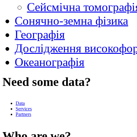
Сейсмічна томографі
Сонячно-земна фізика
Географія
Дослідження високофор
Океанографія
Need some data?
Data
Services
Partners
Who are we?