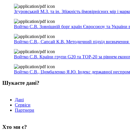
Згуровський М.З. та ін. Збіжність ймовірнісних мір і м
Войтко С.В. Зовнішній борг країн Євросоюзу та України 
Войтко С.В., Сапсай К.В. Методичний підхід визначення с
Войтко С.В. Країни групи G20 та ТОР-20 за рівнем еконо
Войтко С.В., Цимбаленко Я.Ю. Індекс державної неспром
Шукаєте дані?
Дані
Сервіси
Партнери
Хто ми є?