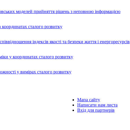
арковських моделей прийняття рішень з неповною інформацією
в координатах сталого розвитку
піввідношення індексів якості та безпеки життя і енергоресурсів
міки у координатах сталого розвитку
ожності у вимірах сталого розвитку
Мапа сайту
Написати нам листа
Вхід для партнерів