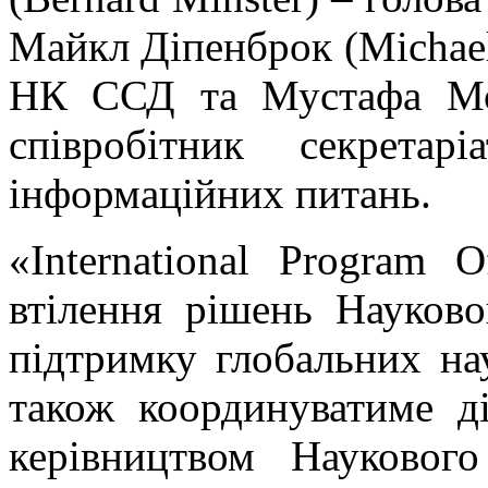
Майкл Діпенброк (Michael
НК ССД та Мустафа Мо
співробітник секрет
інформаційних питань.
«International Program O
втілення рішень Науково
підтримку глобальних нау
також координуватиме д
керівництвом Науковог