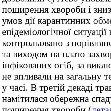
поширення хвороби і знизи
умов дії карантинних обм
епідеміологічної ситуації 
контрольовано з порівнян
та виходом на плато захв
інфікованих осіб, за викл
не впливали на загальну т
у часі. В третій декаді тр
намітилася обережна спад
поширення хвороби (
дета