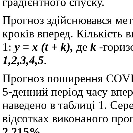
градієнтного спуску.
Прогноз здійснювався мето
кроків вперед. Кількість 
1:
y = x (t + k),
де
k
-гориз
1,2,3,4,5
.
Прогноз поширення COVID-
5-денний період часу впере
наведено в таблиці 1. Сер
відсотках виконаного про
2.215%.