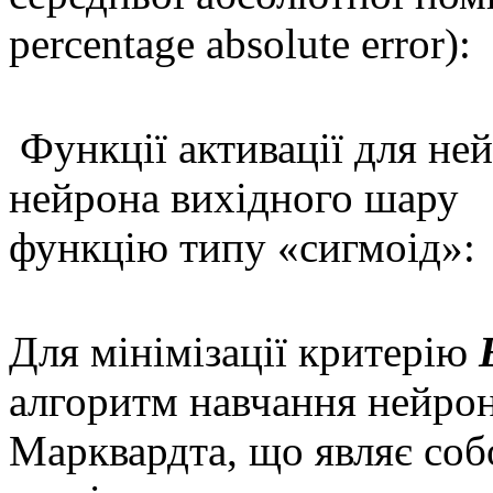
percentage absolute error):
Функції активації для не
нейрона вихідного шару
функцію типу «сигмоід»:
Для мінімізації критерію
алгоритм навчання нейрон
Марквардта, що являє со