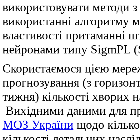
використовувати методи з 
використанні алгоритму м’
властивості притаманні ш
нейронами типу SigmPL (Si
Скористаємося цією мере
прогнозування (з горизон
тижня) кількості хворих 
Вихідними даними для п
МОЗ України
щодо кілько
кількості летальних наслід