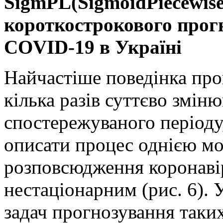
SigmPL(SigmoidPiecewise
короткострокового прог
COVID-19 в Україні
Найчастіше поведінка пр
кілька разів суттєво змін
спостережуваного період
описати процес однією м
розповсюдження коронаві
нестаціонарним (рис. 6). У
задач прогнозування таки