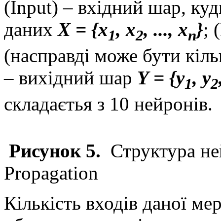
(Input) – вхідний шар, ку
даних
X = {x
, x
, ..., x
}
; 
1
2
n
(насправді може бути кіль
– вихідний шар
Y = {y
, y
1
2
складаєтья з 10 нейронів.
Рисунок 5.
Структура не
Propagation
Кількість входів даної мер