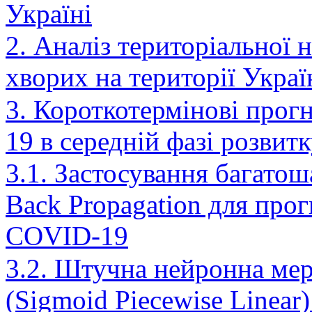
Україні
2. Аналіз територіальної н
хворих на території Украї
3. Короткотермінові про
19 в середній фазі розвит
3.1. Застосування багато
Back Propagation для про
COVID-19
3.2. Штучна нейронна ме
(Sigmoid Piecewise Linear