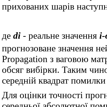
прихованих шарів наступн
де
di
- реальне значення
i-
прогнозоване значення не
Propagation з ваговою ма
обсяг вибірки. Таким чин
середній квадрат помилки
Для оцінки точності прог
середньої абсолютної по