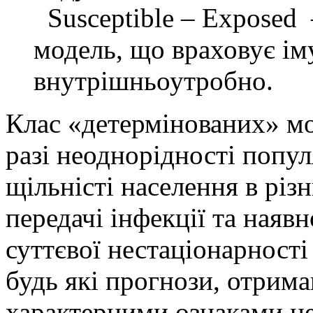
Susceptible – Exposed –
модель, що враховує іму
внутрішньоутробно.
Клас «детермінованих» мо
разі неоднорідності попул
щільністі населення в різ
передачі інфекції та наявн
суттєвої нестаціонарності
будь які прогнози, отриман
характерними ознаками не