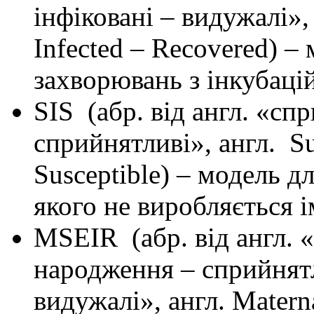
інфіковані – видужалі»,
Infected – Recovered) 
захворювань з інкубаці
SIS (абр. від англ. «сп
сприйнятливі», англ. Sus
Susceptible) – модель 
якого не виробляється і
MSEIR (абр. від англ. «
народження – сприйнятли
видужалі», англ. Matern