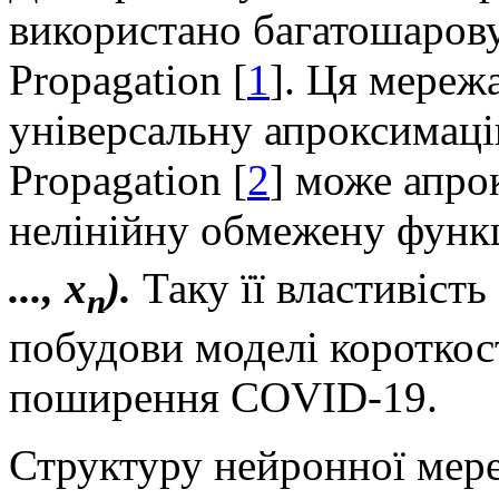
використано багатошаров
Propagation [
1
]. Ця мереж
універсальну апроксимаці
Propagation [
2
] може апро
нелінійну обмежену функ
..., x
).
Таку її властивіст
n
побудови моделі короткос
поширення COVID-19.
Структуру нейронної мереж