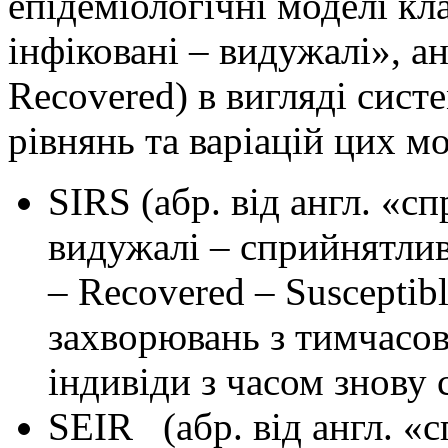
епідеміологічні моделі кл
інфіковані – видужалі», а
Recovered) в вигляді сис
рівнянь та варіацій цих м
SIRS (абр. від англ. «с
видужалі – сприйнятливі»
– Recovered – Susceptib
захворювань з тимчасов
індивіди з часом знову
SEIR (абр. від англ. «с