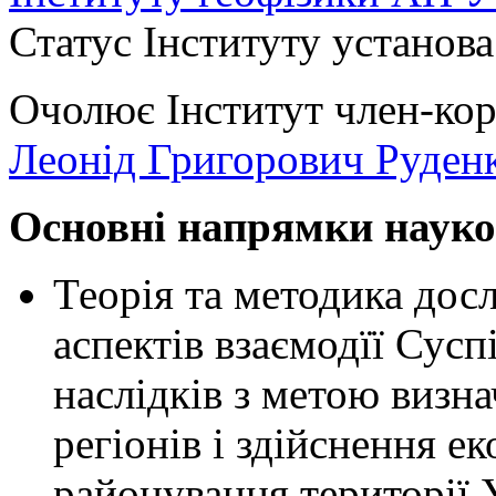
Статус Інституту установа
Очолює Інститут
член-ко
Леонід Григорович Руден
Основні напрямки науко
Теорія та методика дос
аспектів взаємодїї Сусп
наслідків з метою визн
регіонів і здійснення
ек
районування території 