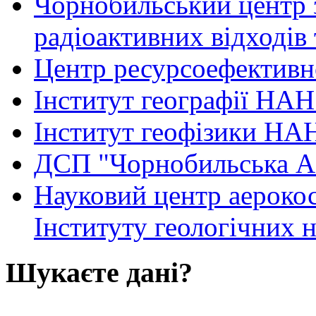
Чорнобильський центр з
радіоактивних відходів 
Центр ресурсоефективн
Iнститут географії НАН
Інститут геофізики НАН
ДСП "Чорнобильська 
Науковий центр аероко
Інституту геологічних
Шукаєте дані?